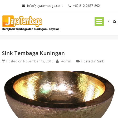
Skip
info@jayatembaga.co.id
+62 812-2637-892
to
content
Home
»
Sink
»
Sink Tembaga Kuningan
Sink Tembaga Kuningan
Posted on
November 12, 2018
Admin
Posted in
Sink