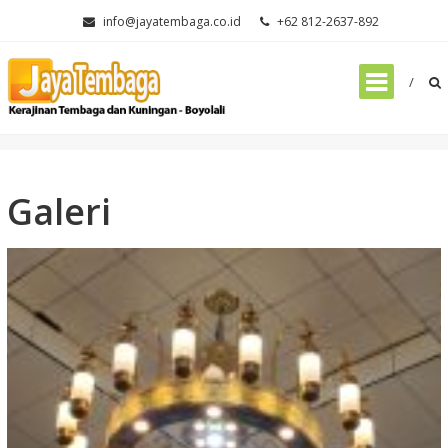
Skip
info@jayatembaga.co.id
+62 812-2637-892
to
content
Home
»
Galeri
Galeri